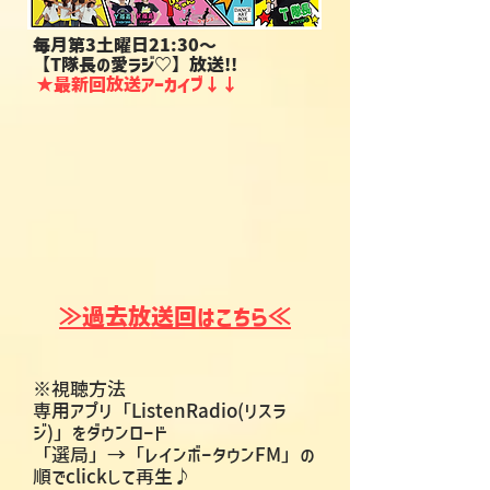
毎月第3土曜日21:30～
【T隊長の愛ラジ♡】放送!!
★最新回放送アーカイブ​←←
≫過去放送回はこちら≪
※視聴方法
専用アプリ「ListenRadio(リスラ
ジ)」をダウンロード
「選局」→「レインボータウンFM」
​の
順でclickして再生♪