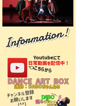
Information!
Youtubeにて
日常動画を配信中！
​👈こちらから
DANCE ART BOX
通称：DABOちゃんねる
​チャンネル登録
お
願
い
し
ま
す
(^^)