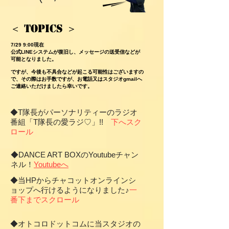
＜ Topics ＞
7/29 9:00現在
公式LINEシステムが復旧し、メッセージの送受信などが
可能となりました。
​ですが、今後も不具合などが起こる可能性はございますの
で、その際はお手数ですが、お電話又はスタジオgmailへ
ご連絡いただけましたら幸いです。
◆T隊長がパーソナリティーのラジオ
番組「T隊長の愛ラジ♡」!!
下へスク
ロール
◆DANCE ART BOXのYoutubeチャン
ネル！
Youtubeへ
◆当HPからチャコットオンラインシ
ョップへ行けるようになりました♪
一
番下までスクロール
◆オトコロドットコムに当スタジオの