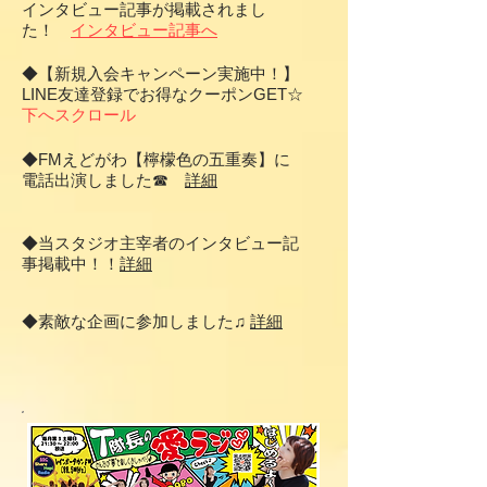
インタビュー記事が掲載されまし
た！
インタビュー記事へ
◆【新規入会キャンペーン実施中！】
LINE友達登録でお得なクーポンGET☆
下へスクロール
◆FMえどがわ【檸檬色の五重奏】に
電話出演しました☎
詳細
◆当スタジオ主宰者のインタビュー記
事掲載
中！！
詳細
​◆素敵な企画に参加しました♫
詳細